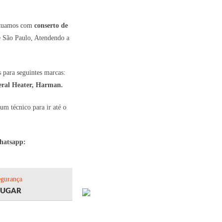
 Atuamos com
conserto de
e São Paulo, Atendendo a
 para seguintes marcas:
eral Heater, Harman.
m técnico para ir até o
whatsapp:
egurança
LUGAR