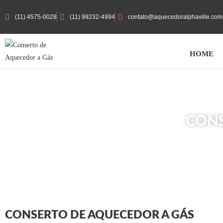
(11) 4575-0028
(11) 99232-4994
contato@aquecedoralphaville.com
HOME
CONS
CONSERTO DE AQUECEDOR A GÁS