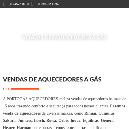
(11) 4575-0028
(11) 99232-4994
VENDAS DE AQUECEDORES A GÁS
Início
»
Vendas de Aquecedores a Gás
VENDAS DE AQUECEDORES A GÁS
A PORTOGÁS AQUECEDORES realiza vendas de aquecedores há mais de
15 anos trazendo conforto e segurança para todos nossos clientes.
Fazemos
venda de aquecedores
de diversas marcas, como
R
innai, Cumulus,
Sakura, Junkers, Bosch, Rowa, Orbis, Inova, Equibras, General
Heater, Harman
entre outras. Temos especialistas qualificados